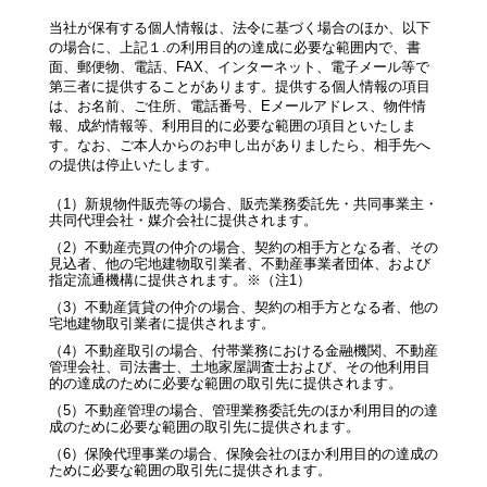
当社が保有する個人情報は、法令に基づく場合のほか、以下
の場合に、上記１.の利用目的の達成に必要な範囲内で、書
面、郵便物、電話、FAX、インターネット、電子メール等で
第三者に提供することがあります。提供する個人情報の項目
は、お名前、ご住所、電話番号、Eメールアドレス、物件情
報、成約情報等、利用目的に必要な範囲の項目といたしま
す。なお、ご本人からのお申し出がありましたら、相手先へ
の提供は停止いたします。
（1）新規物件販売等の場合、販売業務委託先・共同事業主・
共同代理会社・媒介会社に提供されます。
（2）不動産売買の仲介の場合、契約の相手方となる者、その
見込者、他の宅地建物取引業者、不動産事業者団体、および
指定流通機構に提供されます。※（注1）
（3）不動産賃貸の仲介の場合、契約の相手方となる者、他の
宅地建物取引業者に提供されます。
（4）不動産取引の場合、付帯業務における金融機関、不動産
管理会社、司法書士、土地家屋調査士および、その他利用目
的の達成のために必要な範囲の取引先に提供されます。
（5）不動産管理の場合、管理業務委託先のほか利用目的の達
成のために必要な範囲の取引先に提供されます。
（6）保険代理事業の場合、保険会社のほか利用目的の達成の
ために必要な範囲の取引先に提供されます。